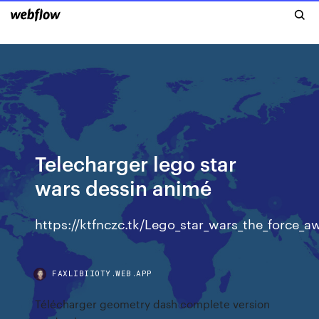
Telecharger lego star
wars dessin animé
https://ktfnczc.tk/Lego_star_wars_the_force
FAXLIBIIOTY.WEB.APP
Télécharger geometry dash complete version