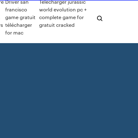
re
Driver san
Télécharger jurassic
francisco
world evolution pc +
t
game gratuit
complete game for
ws
télécharger
gratuit cracked
for mac