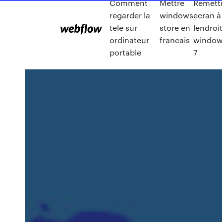
Comment
Mettre
Remett
regarder la
windows
ecran à
tele sur
store en
lendroi
ordinateur
francais
windo
portable
7